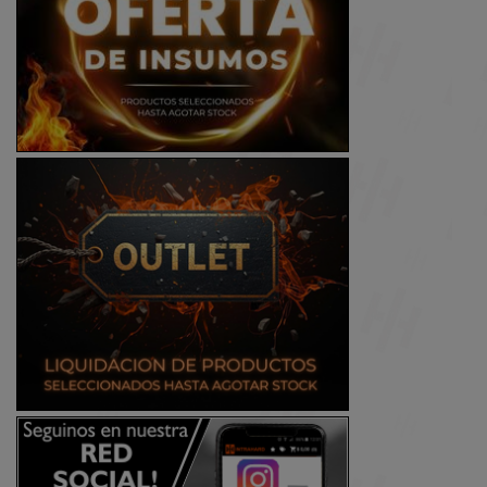
KINGSTON
KLIP XTREME
LETS
LEXAR
LG
LOGITECH
MARVO
MOTOROLA
MSI
NETMAK
NEW JET
NOGANET
ONLY
PANTUM
PERFORMANCE
PHILIPS
PRINTGATE
PUXIDA