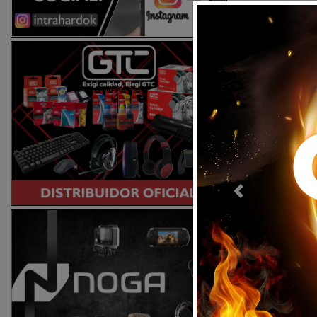
QCY
SAMSUNG
SANDISK
TDK
TECNOVIBE
TELTRON
TP-LINK
TRUST
WESTERN DIGITAL
XIAOMI
XTECH
Previous