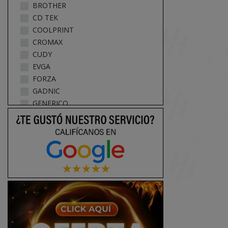
BROTHER
CD TEK
COOLPRINT
CROMAX
CUDY
EVGA
FORZA
GADNIC
GENERICO
GLOBAL
GNEISS
GTC RIBBON
HIKSEMI
HP
HUSARES
INT.CO
INTEL
IPHONE
KANJI