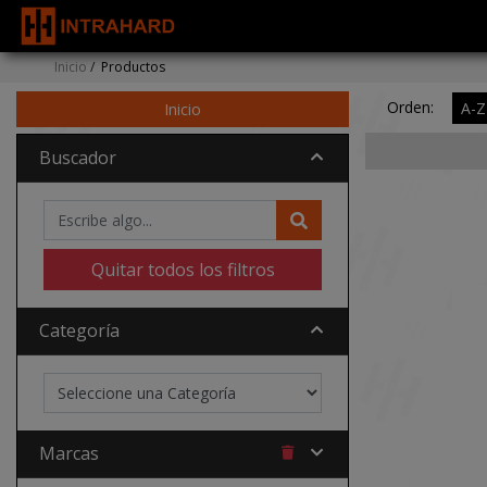
Inicio
/
Productos
Orden:
A-Z
Inicio
Buscador
Quitar todos los filtros
Categoría
Marcas