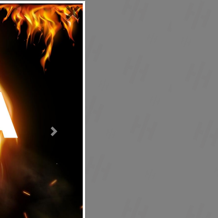
×
Next