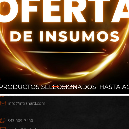
+1 786 698 9101
ventas1@intrahard.com
343 509-7450
info@intrahard.com
343 509-7450