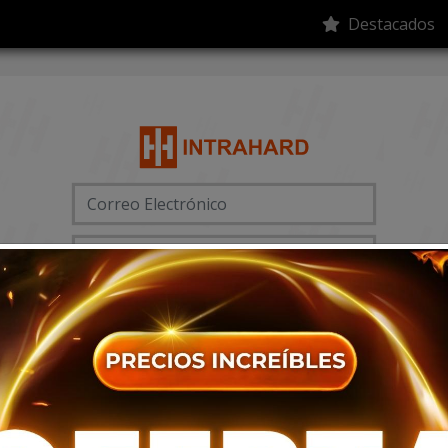
Destacados
Acceder
person_add
mood
Registrarse
Olvidó su contraseña