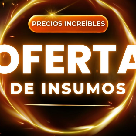
DATOS ENTREGA
dos los
términos y condiciones
R