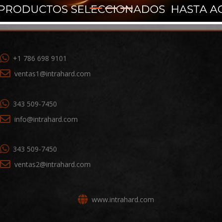
+1 786 698 9101
ventas1@intrahard.com
343 509-7450
info@intrahard.com
343 509-7450
ventas2@intrahard.com
www.intrahard.com