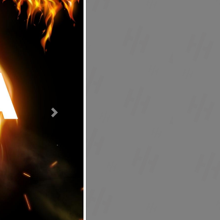
Next
egistrarse