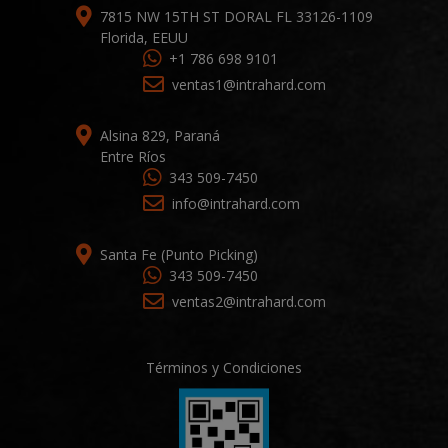
7815 NW 15TH ST DORAL FL 33126-1109
Florida, EEUU
+1 786 698 9101
ventas1@intrahard.com
Alsina 829, Paraná
Entre Ríos
343 509-7450
info@intrahard.com
Santa Fe (Punto Picking)
343 509-7450
ventas2@intrahard.com
Términos y Condiciones