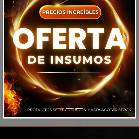
Previous
Next
Acepto todos los
términos y condiciones
Volver
Registrarse