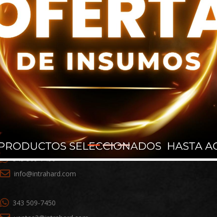
+1 786 698 9101
ventas1@intrahard.com
343 509-7450
info@intrahard.com
343 509-7450