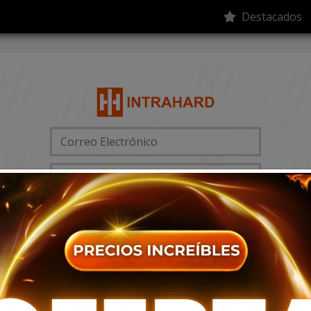
Destacados
Acceder
person_add
mood
Registrarse
Olvidó su contraseña