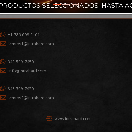
+1 786 698 9101
ventas1@intrahard.com
343 509-7450
info@intrahard.com
343 509-7450
ventas2@intrahard.com
www.intrahard.com