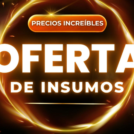
DATOS ENTREGA
dos los
términos y condiciones
R