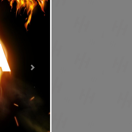
Next
egistrarse