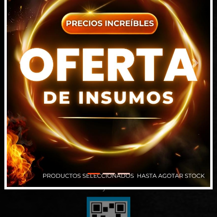
7815 NW 15TH ST DORAL FL 33126-1109
Florida, EEUU
+1 786 698 9101
ventas1@intrahard.com
Previous
Next
Alsina 829, Paraná
Entre Ríos
343 509-7450
info@intrahard.com
Santa Fe (Punto Picking)
343 509-7450
ventas2@intrahard.com
Términos y Condiciones