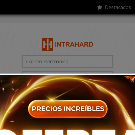
Destacados
Acceder
person_add
mood
Registrarse
Olvidó su contraseña