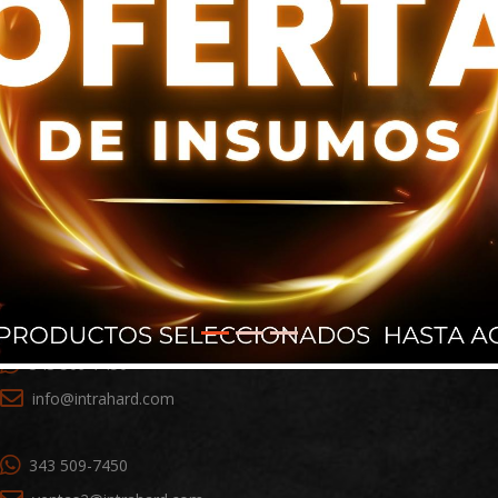
+1 786 698 9101
ventas1@intrahard.com
343 509-7450
info@intrahard.com
343 509-7450