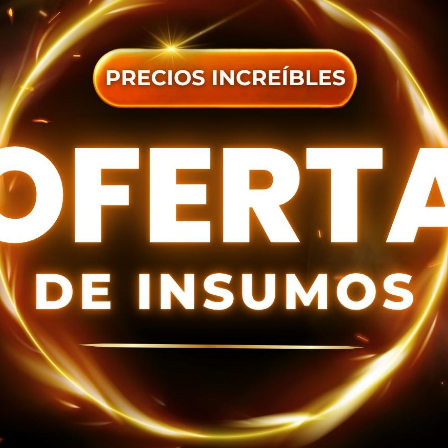
DATOS ENTREGA
dos los
términos y condiciones
R