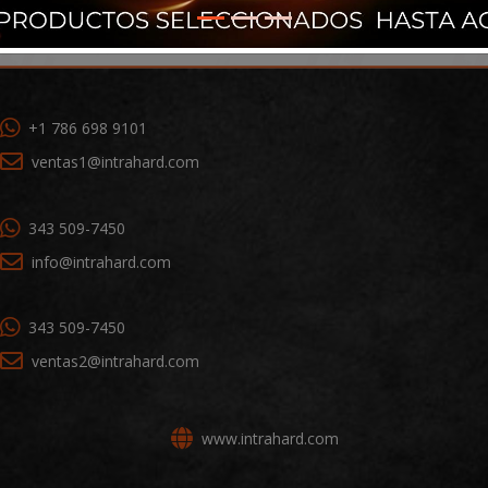
+1 786 698 9101
ventas1@intrahard.com
343 509-7450
info@intrahard.com
343 509-7450
ventas2@intrahard.com
www.intrahard.com