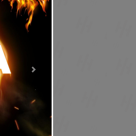
Next
egistrarse