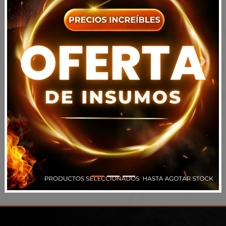
Previous
Next
Acepto todos los
términos y condiciones
Volver
Registrarse