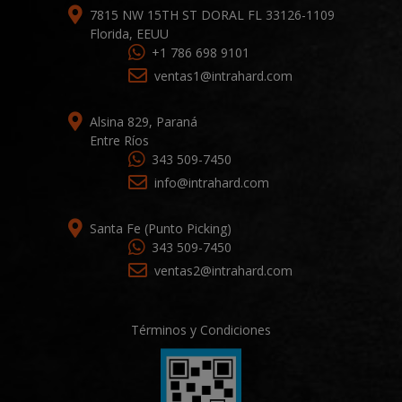
7815 NW 15TH ST DORAL FL 33126-1109
Florida, EEUU
+1 786 698 9101
ventas1@intrahard.com
Alsina 829, Paraná
Entre Ríos
343 509-7450
info@intrahard.com
Santa Fe (Punto Picking)
343 509-7450
ventas2@intrahard.com
Términos y Condiciones