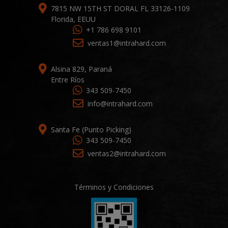
7815 NW 15TH ST DORAL FL 33126-1109
Florida, EEUU
+1 786 698 9101
ventas1@intrahard.com
Alsina 829, Paraná
Entre Ríos
343 509-7450
info@intrahard.com
Santa Fe (Punto Picking)
343 509-7450
ventas2@intrahard.com
Términos y Condiciones