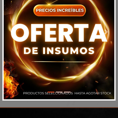
Previous
Next
Acepto todos los
términos y condiciones
Volver
Registrarse