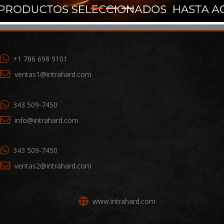
+1 786 698 9101
ventas1@intrahard.com
343 509-7450
info@intrahard.com
343 509-7450
ventas2@intrahard.com
www.intrahard.com