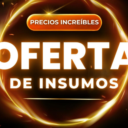
DATOS ENTREGA
dos los
términos y condiciones
R