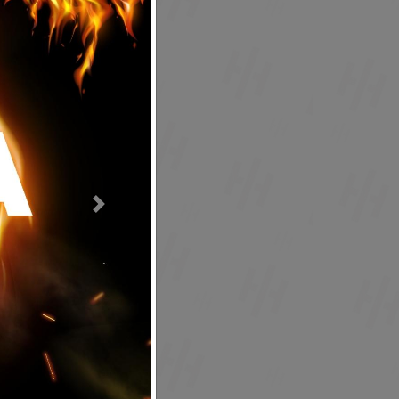
Next
egistrarse