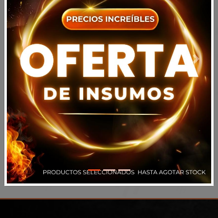
Previous
Next
Acepto todos los
términos y condiciones
Volver
Registrarse