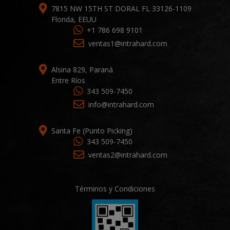
7815 NW 15TH ST DORAL FL 33126-1109
Florida, EEUU
+1 786 698 9101
ventas1@intrahard.com
Alsina 829, Paraná
Entre Ríos
343 509-7450
info@intrahard.com
Santa Fe (Punto Picking)
343 509-7450
ventas2@intrahard.com
Términos y Condiciones