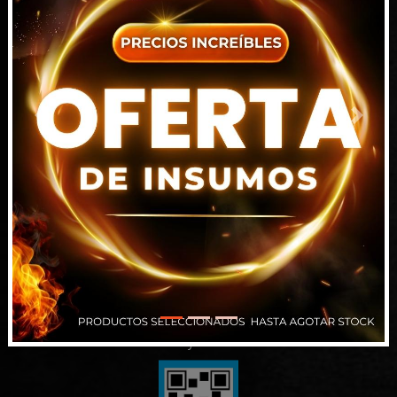
7815 NW 15TH ST DORAL FL 33126-1109
Florida, EEUU
+1 786 698 9101
ventas1@intrahard.com
Previous
Next
Alsina 829, Paraná
Entre Ríos
343 509-7450
info@intrahard.com
Santa Fe (Punto Picking)
343 509-7450
ventas2@intrahard.com
Términos y Condiciones