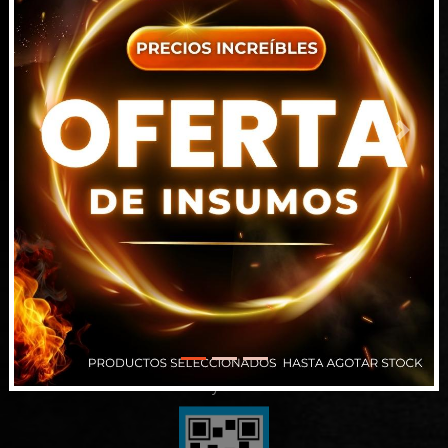
7815 NW 15TH ST DORAL FL 33126-1109
Florida, EEUU
+1 786 698 9101
ventas1@intrahard.com
Previous
Next
Alsina 829, Paraná
Entre Ríos
343 509-7450
info@intrahard.com
Santa Fe (Punto Picking)
343 509-7450
ventas2@intrahard.com
Términos y Condiciones