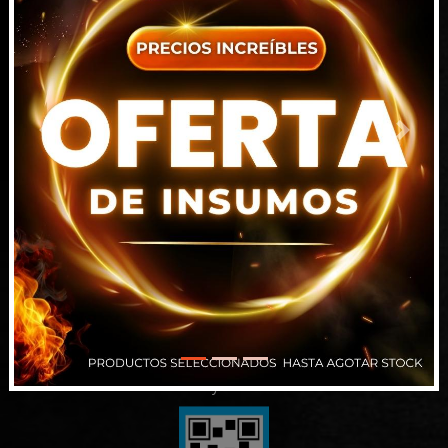
7815 NW 15TH ST DORAL FL 33126-1109
Florida, EEUU
+1 786 698 9101
ventas1@intrahard.com
Previous
Next
Alsina 829, Paraná
Entre Ríos
343 509-7450
info@intrahard.com
Santa Fe (Punto Picking)
343 509-7450
ventas2@intrahard.com
Términos y Condiciones